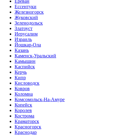
Ереван
Ессентуки
Железногорск
Жуковский
Зеленодольск
Златоуст
Иерусалим
Израиль
Йошкар-Ола
Казань
Каменск-Уральский
Камышин
Каспийск
Керчь
Кипр
Кисловодск
Ковров
Коломна
Комсомольск-На-Амуре
Копейск
Королев
Кострома
Краматорск
Красногорск
Краснодар