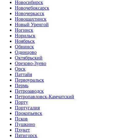
Новосибирск
Новочебоксарск
Новочеркасск
Новошахтинск
Новый Уренгой
Ногинск
Норильск
Ноябрьск
Обнинск
Одинцово
Октябрьский
Орехово-Зуево
Орск
Паттайя
Первоуральск
Пермь
Петрозаводск
Петропавловск-Камчатский
Порту
Португалия
Прокопьевск
Псков
Пушкино
Пхукет
Пятигорск