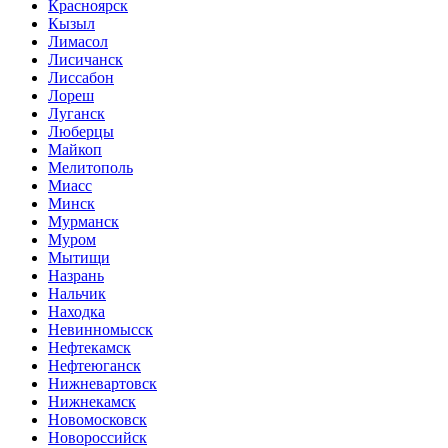
Красноярск
Кызыл
Лимасол
Лисичанск
Лиссабон
Лореш
Луганск
Люберцы
Майкоп
Мелитополь
Миасс
Минск
Мурманск
Муром
Мытищи
Назрань
Нальчик
Находка
Невинномысск
Нефтекамск
Нефтеюганск
Нижневартовск
Нижнекамск
Новомосковск
Новороссийск