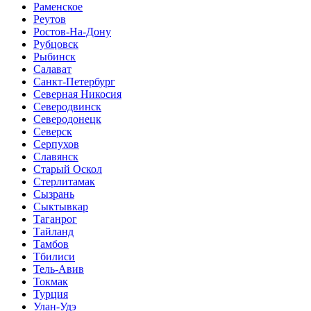
Раменское
Реутов
Ростов-На-Дону
Рубцовск
Рыбинск
Салават
Санкт-Петербург
Северная Никосия
Северодвинск
Северодонецк
Северск
Серпухов
Славянск
Старый Оскол
Стерлитамак
Сызрань
Сыктывкар
Таганрог
Тайланд
Тамбов
Тбилиси
Тель-Авив
Токмак
Турция
Улан-Удэ