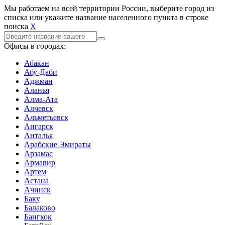
Мы работаем на всей территории России, выберите город из
списка или укажите название населенного пункта в строке
поиска
X
Офисы в городах:
Абакан
Абу-Даби
Аджман
Аланья
Алма-Ата
Алчевск
Альметьевск
Ангарск
Анталья
Арабские Эмираты
Арзамас
Армавир
Артем
Астана
Ачинск
Баку
Балаково
Бангкок