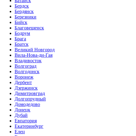
Батайск
Бердск
Бердянск
Березники
Бийск
Благовещенск
Бодрум
Брага
Братск
Великий Новгород
Вила-Нова-ди-Гая
Владивосток
Волгоград
Волгодонск
Воронеж
Дербент
Дзержинск
Димитровград
Долгопрудный
Домодедово
Донецк
Дубай
Евпатория
Екатеринбург
Елец