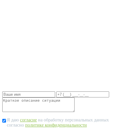
вопросов.
Одно правильное решение или действие
может радикально исправить ситуацию в
вашу пользу и сэкономить время и
возможные убытки при строительстве!
Чем скорее вы свяжетесь с нами, тем
скорее вы будете управлять ситуацией, а
не ситуация вами!
Я даю
согласие
на обработку персональных данных
согласно
политике конфиденциальности